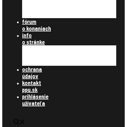
nezaradené
archív článkov
súbory na stiahnutie
fórum
o konaniach
info
o stránke
všetky články
zásady ochrany osobných údajov
kontakt
ochrana
údajov
kontakt
ppu.sk
prihlásenie
užívateľa