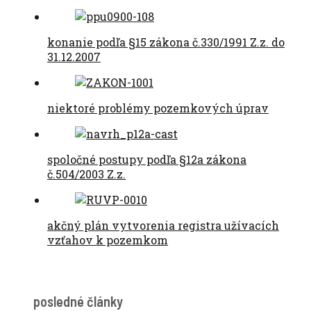
konanie podľa §15 zákona č.330/1991 Z.z. do
31.12.2007
niektoré problémy pozemkových úprav
spoločné postupy podľa §12a zákona
č.504/2003 Z.z.
akčný plán vytvorenia registra užívacích
vzťahov k pozemkom
posledné články