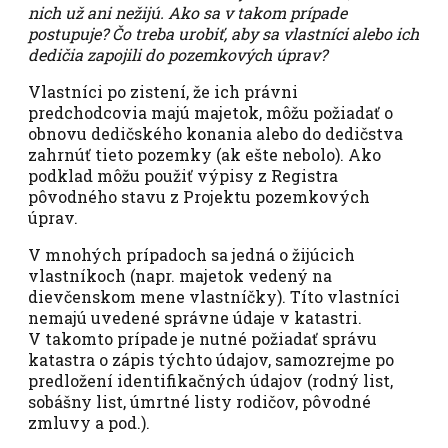
nich už ani nežijú. Ako sa v takom prípade
postupuje? Čo treba urobiť, aby sa vlastníci alebo ich
dedičia zapojili do pozemkových úprav?
Vlastníci po zistení, že ich právni
predchodcovia majú majetok, môžu požiadať o
obnovu dedičského konania alebo do dedičstva
zahrnúť tieto pozemky (ak ešte nebolo). Ako
podklad môžu použiť výpisy z Registra
pôvodného stavu z Projektu pozemkových
úprav.
V mnohých prípadoch sa jedná o žijúcich
vlastníkoch (napr. majetok vedený na
dievčenskom mene vlastníčky). Títo vlastníci
nemajú uvedené správne údaje v katastri.
V takomto prípade je nutné požiadať správu
katastra o zápis týchto údajov, samozrejme po
predložení identifikačných údajov (rodný list,
sobášny list, úmrtné listy rodičov, pôvodné
zmluvy a pod.).