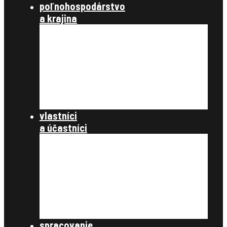
poľnohospodárstvo
a krajina
poľnohospodárstvo a spoločnosť
poľnohospodárstvo
krajinotvorba a ochrana prírody
register užívacích vzťahov
register právnych vzťahov
konanie podľa §12a
dokumenty
vlastníci
a účastníci
často kladené otázky
register obnovenej evidencie
pozemkov
register právnych vzťahov
pozemkové úpravy
samospráva
štátna správa
spracovanie