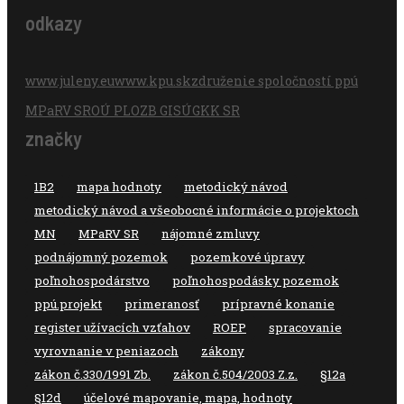
odkazy
www.juleny.eu
www.kpu.sk
združenie spoločností ppú
MPaRV SR
OÚ PLO
ZB GIS
ÚGKK SR
značky
1B2
mapa hodnoty
metodický návod
metodický návod a všeobocné informácie o projektoch
MN
MPaRV SR
nájomné zmluvy
podnájomný pozemok
pozemkové úpravy
poľnohospodárstvo
poľnohospodásky pozemok
ppú.projekt
primeranosť
prípravné konanie
register užívacích vzťahov
ROEP
spracovanie
vyrovnanie v peniazoch
zákony
zákon č.330/1991 Zb.
zákon č.504/2003 Z.z.
§12a
§12d
účelové mapovanie, mapa, hodnoty