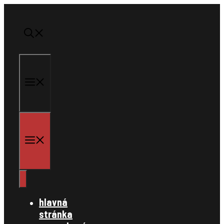
Preskočiť
na
obsah
menu
menu
hlavná
stránka