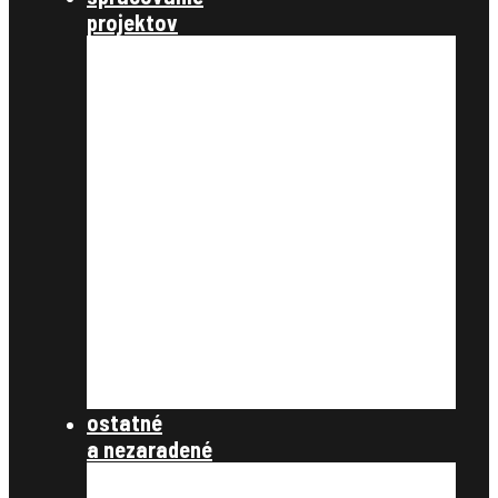
projektov
nastavenie a parametre
údaje katastra nehnuteľností
úvodné podklady
register pôvodného stavu
ťarchy a vecné bremená
vyrovnanie v peniazoch
register nového stavu
rozdeľovací plán
tlačové zostavy
register obnovenej evidencie
pozemkov
register právnych vzťahov
register užívacích vzťahov
súbory na stiahnutie
ostatné
a nezaradené
ostatné