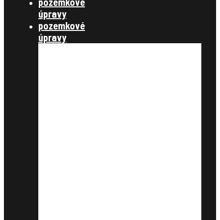
pozemkové
úpravy
pozemkové
úpravy
§ 7,8 konanie o začatí
pozemkových úprav
§ 9,10 úvodné podklady
§11, vyrovnanie
§12, projekt pozemkových úprav
§13 schválenie rozdeľovacieho
plánu
§14 vykonanie projektu
združenie účastníkov
zverejnenie
schválenie
štátna správa
zákony, metodické návody a
štandardy, metodické listy
publikácie