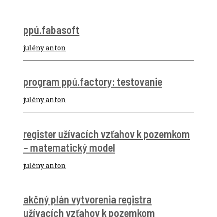
ppú.fabasoft
julény anton
program ppú.factory: testovanie
julény anton
register užívacích vzťahov k pozemkom
– matematický model
julény anton
akčný plán vytvorenia registra
užívacích vzťahov k pozemkom