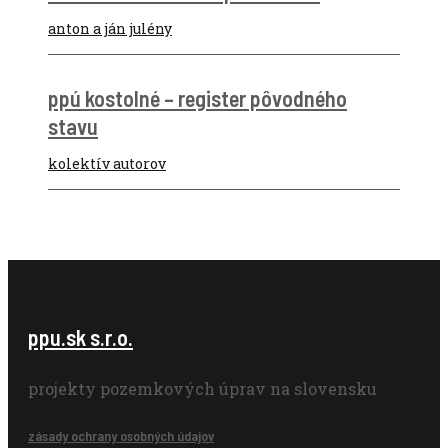
anton a ján julény
ppú kostolné – register pôvodného
stavu
kolektív autorov
ppu.sk s.r.o.
projekty pozemkových úprav na slovensku
zásady ochrany osobných údajov