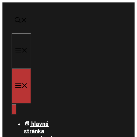
Preskočiť
na
obsah
menu
menu
hlavná
stránka