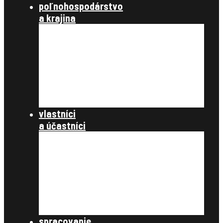
poľnohospodárstvo
a krajina
poľnohospodárstvo a spoločnosť
poľnohospodárstvo
krajinotvorba a ochrana prírody
register užívacích vzťahov
register právnych vzťahov
konanie podľa §12a
dokumenty
vlastníci
a účastníci
často kladené otázky
register obnovenej evidencie
pozemkov
register právnych vzťahov
pozemkové úpravy
samospráva
štátna správa
spracovanie