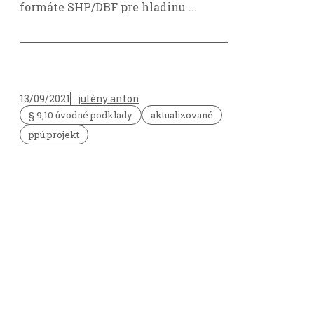
formáte SHP/DBF pre hladinu ...
13/09/2021
julény anton
§ 9,10 úvodné podklady
aktualizované
ppú.projekt