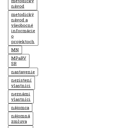
metodický
návod
metodický
návod a
všeobocné
informácie
o
projektoch
MN
MPaRV
SR
nastavenie
nezistení
vlastníci
neznámi
vlastníci
nájomca
nájomná
zmluva