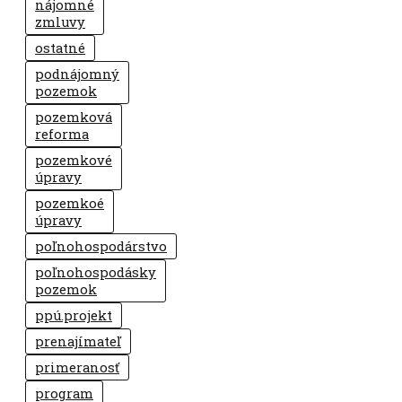
nájomné
zmluvy
ostatné
podnájomný
pozemok
pozemková
reforma
pozemkové
úpravy
pozemkoé
úpravy
poľnohospodárstvo
poľnohospodásky
pozemok
ppú.projekt
prenajímateľ
primeranosť
program