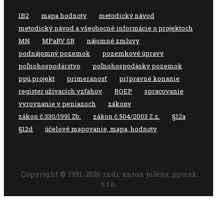
1B2
mapa hodnoty
metodický návod
metodický návod a všeobocné informácie o projektoch
MN
MPaRV SR
nájomné zmluvy
podnájomný pozemok
pozemkové úpravy
poľnohospodárstvo
poľnohospodásky pozemok
ppú.projekt
primeranosť
prípravné konanie
register užívacích vzťahov
ROEP
spracovanie
vyrovnanie v peniazoch
zákony
zákon č.330/1991 Zb.
zákon č.504/2003 Z.z.
§12a
§12d
účelové mapovanie, mapa, hodnoty
Copyright © 1991-2026 rndr. anton julény, ppu.sk
s.r.o.