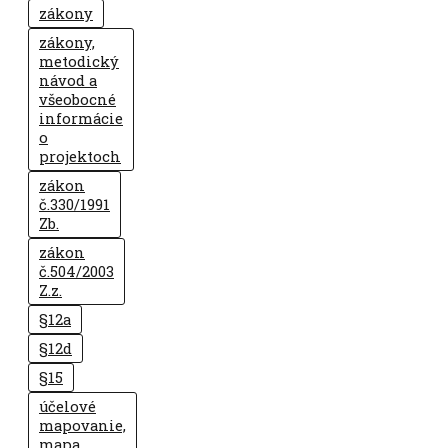
zákony
zákony,
metodický
návod a
všeobocné
informácie
o
projektoch
zákon
č.330/1991
Zb.
zákon
č.504/2003
Z.z.
§12a
§12d
§15
účelové
mapovanie,
mapa,