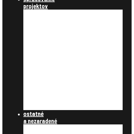
projektov
nastavenie a parametre
údaje katastra nehnuteľností
úvodné podklady
register pôvodného stavu
ťarchy a vecné bremená
vyrovnanie v peniazoch
register nového stavu
rozdeľovací plán
tlačové zostavy
register obnovenej evidencie
pozemkov
register právnych vzťahov
register užívacích vzťahov
súbory na stiahnutie
ostatné
a nezaradené
ostatné