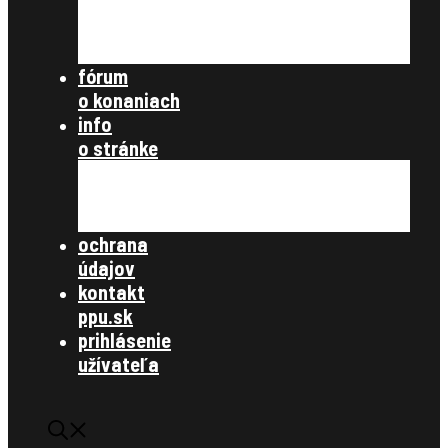
nezaradené
archív článkov
súbory na stiahnutie
fórum
o konaniach
info
o stránke
všetky články
zásady ochrany osobných údajov
kontakt
ochrana
údajov
kontakt
ppu.sk
prihlásenie
užívateľa