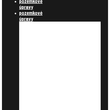
pozemkové
úpravy
pozemkové
úpravy
§ 7,8 konanie o začatí
pozemkových úprav
§ 9,10 úvodné podklady
§11, vyrovnanie
§12, projekt pozemkových úprav
§13 schválenie rozdeľovacieho
plánu
§14 vykonanie projektu
združenie účastníkov
zverejnenie
schválenie
štátna správa
zákony, metodické návody a
štandardy, metodické listy
publikácie