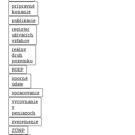
prípravné
konanie
publikácie
register
užívacích
vzťahov
reálny
druh
pozemku
ROEP
sporné
údaje
spracovanie
vyrovnanie
v
peniazoch
zverejnenie
ZÚNP