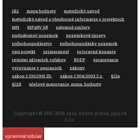
1B2
mapa hodnoty
metodický návod
metodický návod a všeobocné informácie o projektoch
MN
MPaRV SR
nájomné zmluvy
podnájomný pozemok
pozemkové úpravy
poľnohospodárstvo
poľnohospodásky pozemok
ppú.projekt
primeranosť
prípravné konanie
register užívacích vzťahov
ROEP
spracovanie
vyrovnanie v peniazoch
zákony
zákon č.330/1991 Zb.
zákon č.504/2003 Z.z.
§12a
§12d
účelové mapovanie, mapa, hodnoty
Copyright © 1991-2026 rndr. anton julény, ppu.sk
s.r.o.
spravovať súhlas