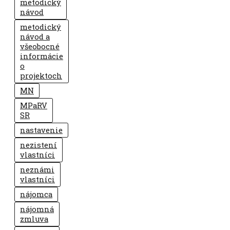
metodický
návod
metodický
návod a
všeobocné
informácie
o
projektoch
MN
MPaRV
SR
nastavenie
nezistení
vlastníci
neznámi
vlastníci
nájomca
nájomná
zmluva