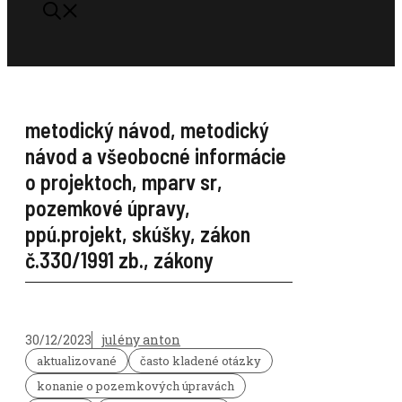
metodický návod
,
metodický
návod a všeobocné informácie
o projektoch
,
mparv sr
,
pozemkové úpravy
,
ppú.projekt
,
skúšky
,
zákon
č.330/1991 zb.
,
zákony
30/12/2023
julény anton
aktualizované
často kladené otázky
konanie o pozemkových úpravách