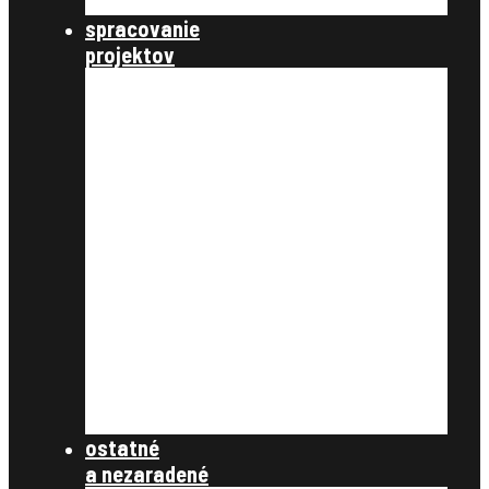
štátna správa
spracovanie
projektov
nastavenie a parametre
údaje katastra nehnuteľností
úvodné podklady
register pôvodného stavu
ťarchy a vecné bremená
vyrovnanie v peniazoch
register nového stavu
rozdeľovací plán
tlačové zostavy
register obnovenej evidencie
pozemkov
register právnych vzťahov
register užívacích vzťahov
súbory na stiahnutie
ostatné
a nezaradené