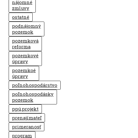
nájomné
zmluvy
ostatné
podnájomný
pozemok
pozemková
reforma
pozemkové
úpravy
pozemkoé
úpravy
poľnohospodárstvo
poľnohospodásky
pozemok
ppú.projekt
prenajímateľ
primeranosť
program