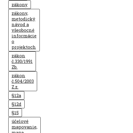
zákony
zákony,
metodický
návod a
všeobocné
informácie
o
projektoch
zákon
č.330/1991
Zb.
zákon
č.504/2003
Z.z.
§12a
§12d
§15
účelové
mapovanie,
mapa,