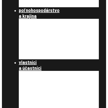
publikácie
poľnohospodárstvo
a krajina
poľnohospodárstvo a spoločnosť
poľnohospodárstvo
krajinotvorba a ochrana prírody
register užívacích vzťahov
register právnych vzťahov
konanie podľa §12a
dokumenty
vlastníci
a účastníci
často kladené otázky
register obnovenej evidencie
pozemkov
register právnych vzťahov
pozemkové úpravy
samospráva