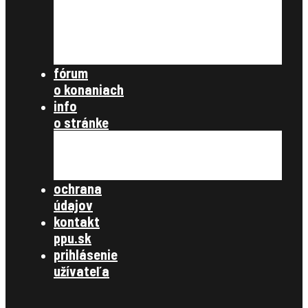
ostatné
nezaradené
archív článkov
súbory na stiahnutie
fórum
o konaniach
info
o stránke
všetky články
zásady ochrany osobných údajov
kontakt
ochrana
údajov
kontakt
ppu.sk
prihlásenie
užívateľa