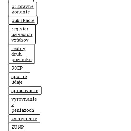
prípravné
konanie
publikácie
register
užívacích
vzťahov
reálny
druh
pozemku
ROEP
sporné
údaje
spracovanie
vyrovnanie
v
peniazoch
zverejnenie
ZÚNP