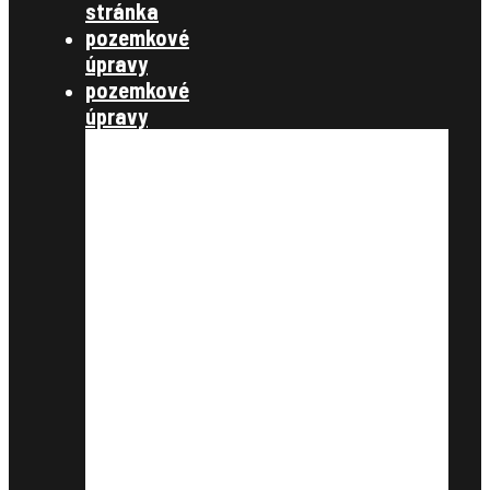
stránka
pozemkové
úpravy
pozemkové
úpravy
§ 7,8 konanie o začatí
pozemkových úprav
§ 9,10 úvodné podklady
§11, vyrovnanie
§12, projekt pozemkových úprav
§13 schválenie rozdeľovacieho
plánu
§14 vykonanie projektu
združenie účastníkov
zverejnenie
schválenie
štátna správa
zákony, metodické návody a
štandardy, metodické listy