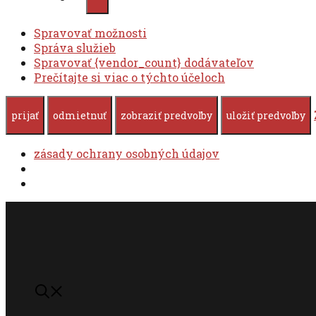
Spravovať možnosti
Správa služieb
Spravovať {vendor_count} dodávateľov
Prečítajte si viac o týchto účeloch
prijať
odmietnuť
zobraziť predvoľby
uložiť predvoľby
zásady ochrany osobných údajov
Preskočiť
na
obsah