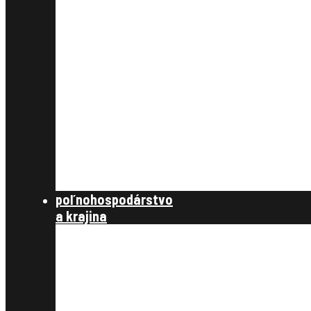
§ 9,10 úvodné podklady
§11, vyrovnanie
§12, projekt pozemkových úprav
§13 schválenie rozdeľovacieho plánu
§14 vykonanie projektu
združenie účastníkov
zverejnenie
schválenie
štátna správa
zákony, metodické návody a štandardy,
publikácie
poľnohospodárstvo
a krajina
poľnohospodárstvo a spoločnosť
poľnohospodárstvo
krajinotvorba a ochrana prírody
register užívacích vzťahov
register právnych vzťahov