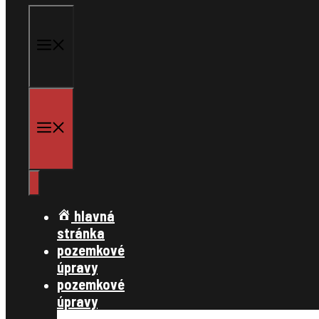
menu
menu
hlavná
stránka
pozemkové
úpravy
pozemkové
úpravy
§ 7,8 konanie o začatí pozemkových úp