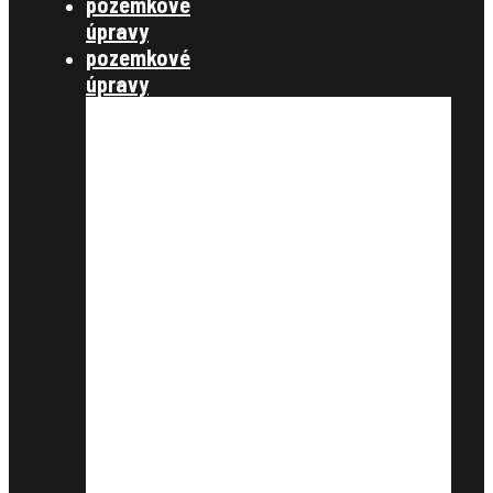
pozemkové
úpravy
pozemkové
úpravy
§ 7,8 konanie o začatí
pozemkových úprav
§ 9,10 úvodné podklady
§11, vyrovnanie
§12, projekt pozemkových úprav
§13 schválenie rozdeľovacieho
plánu
§14 vykonanie projektu
združenie účastníkov
zverejnenie
schválenie
štátna správa
zákony, metodické návody a
štandardy, metodické listy
publikácie