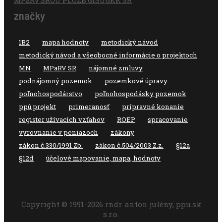
MPaRV SR
OÚ PLO
ZB GIS
ÚGKK SR
značky
1B2
mapa hodnoty
metodický návod
metodický návod a všeobocné informácie o projektoch
MN
MPaRV SR
nájomné zmluvy
podnájomný pozemok
pozemkové úpravy
poľnohospodárstvo
poľnohospodásky pozemok
ppú.projekt
primeranosť
prípravné konanie
register užívacích vzťahov
ROEP
spracovanie
vyrovnanie v peniazoch
zákony
zákon č.330/1991 Zb.
zákon č.504/2003 Z.z.
§12a
§12d
účelové mapovanie, mapa, hodnoty
Copyright © 1991-2026 rndr. anton julény, ppu.sk
s.r.o.