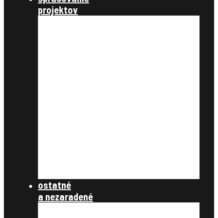
projektov
nastavenie a parametre
údaje katastra nehnuteľností
úvodné podklady
register pôvodného stavu
ťarchy a vecné bremená
vyrovnanie v peniazoch
register nového stavu
rozdeľovací plán
tlačové zostavy
register obnovenej evidencie
pozemkov
register právnych vzťahov
register užívacích vzťahov
súbory na stiahnutie
ostatné
a nezaradené
ostatné