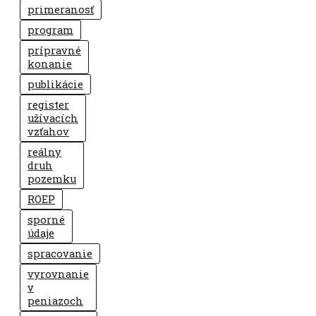
primeranosť
program
prípravné
konanie
publikácie
register
užívacích
vzťahov
reálny
druh
pozemku
ROEP
sporné
údaje
spracovanie
vyrovnanie
v
peniazoch