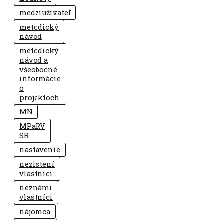
medziužívateľ
metodický
návod
metodický
návod a
všeobocné
informácie
o
projektoch
MN
MPaRV
SR
nastavenie
nezistení
vlastníci
neznámi
vlastníci
nájomca