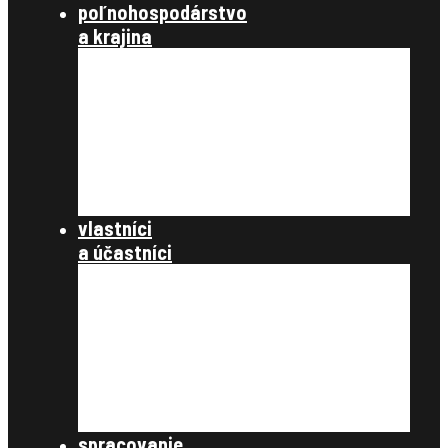
poľnohospodárstvo
a krajina
poľnohospodárstvo a spoločnosť
poľnohospodárstvo
krajinotvorba a ochrana prírody
register užívacích vzťahov
register právnych vzťahov
konanie podľa §12a
dokumenty
vlastníci
a účastníci
často kladené otázky
register obnovenej evidencie
pozemkov
register právnych vzťahov
pozemkové úpravy
samospráva
štátna správa
spracovanie