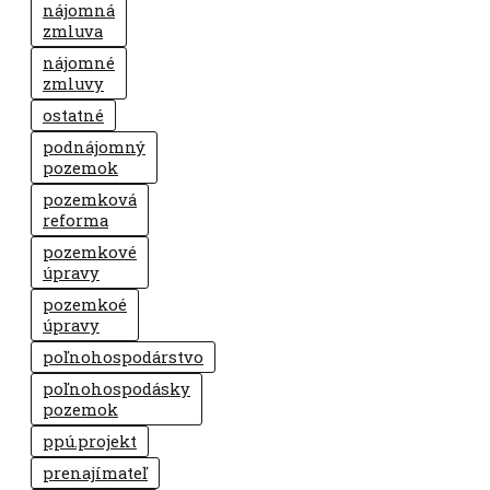
nájomná
zmluva
nájomné
zmluvy
ostatné
podnájomný
pozemok
pozemková
reforma
pozemkové
úpravy
pozemkoé
úpravy
poľnohospodárstvo
poľnohospodásky
pozemok
ppú.projekt
prenajímateľ