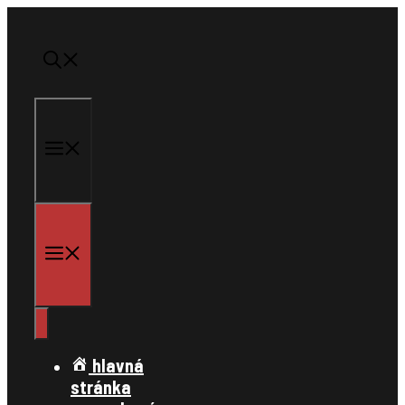
Preskočiť
na
obsah
menu
menu
hlavná
stránka