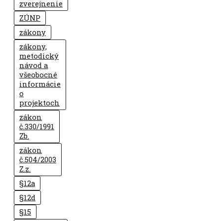
zverejnenie
ZÚNP
zákony
zákony,
metodický
návod a
všeobocné
informácie
o
projektoch
zákon
č.330/1991
Zb.
zákon
č.504/2003
Z.z.
§12a
§12d
§15