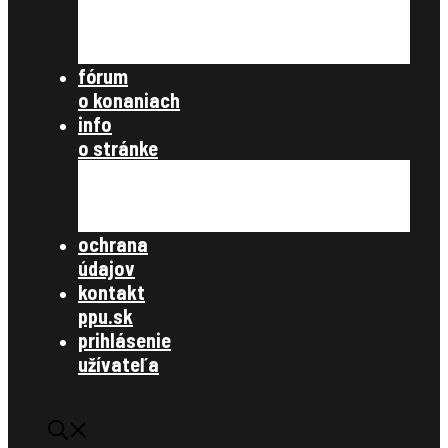
nezaradené
archív článkov
súbory na stiahnutie
fórum
o konaniach
info
o stránke
všetky články
zásady ochrany osobných údajov
kontakt
ochrana
údajov
kontakt
ppu.sk
prihlásenie
užívateľa