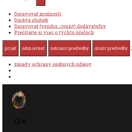
Spravovať možnosti
Správa služieb
Spravovať {vendor_count} dodávateľov
Prečítajte si viac o týchto účeloch
prijať
odmietnuť
zobraziť predvoľby
uložiť predvoľby
zásady ochrany osobných údajov
Preskočiť
na
obsah