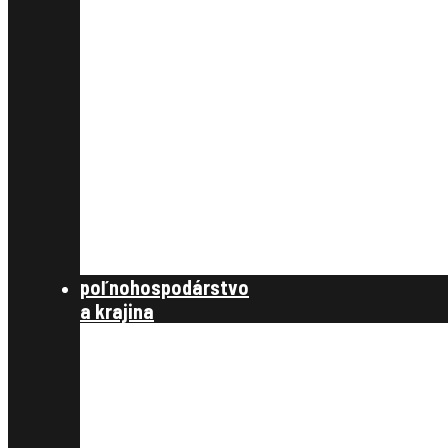
§ 9,10 úvodné podklady
§11, vyrovnanie
§12, projekt pozemkových úprav
§13 schválenie rozdeľovacieho plánu
§14 vykonanie projektu
združenie účastníkov
zverejnenie
schválenie
štátna správa
zákony, metodické návody a štandardy,
publikácie
poľnohospodárstvo
a krajina
poľnohospodárstvo a spoločnosť
poľnohospodárstvo
krajinotvorba a ochrana prírody
register užívacích vzťahov
register právnych vzťahov