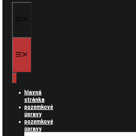
menu
menu
hlavná
stránka
pozemkové
úpravy
pozemkové
úpravy
§ 7,8 konanie o začatí pozemkových úp