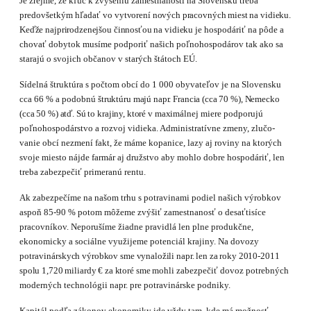
Je zrejme, že kľúč k zvýšeniu zamestnanosti na Slovensku treba
predovšetkým hľadať vo
vytvorení nových pracovných miest na vidieku.
Keďže najprirodzenejšou činnosťou na vidieku
je hospodáriť na pôde a
chovať dobytok musíme podporiť našich poľnohospodárov tak ako sa
starajú o svojich občanov v starých štátoch EÚ.
Sídelná štruktúra s počtom obcí do
1
000 obyvateľov je na Slovensku
cca 66 % a podobnú
štruktúru majú napr. Francia (cca 70 %), Nemecko
(cca 50 %) atď. Sú to krajiny, ktoré v maxi­
málnej miere podporujú
poľnohospodárstvo a rozvoj vidieka. Administratívne zmeny, zlučo­
vanie obcí nezmení fakt, že máme kopanice, lazy aj roviny na ktorých
svoje miesto nájde farmár aj družstvo aby mohlo dobre hospodáriť, len
treba zabezpečiť primeranú rentu.
Ak zabezpečíme na našom trhu s potravinami podiel našich výrobkov
aspoň 85-90 % po­tom môžeme zvýšiť zamestnanosť o desaťtisíce
pracovníkov. Neporušíme žiadne pravidlá len plne produkčne,
ekonomicky a sociálne využijeme potenciál krajiny. Na dovozy
potravinár­
skych
výrobkov
sme
vynaložili
napr.
len
za
roky
2010-2011
spolu
1,720
miliardy
€
za
ktoré
sme
mohli zabezpečiť dovoz potrebných
moderných technológii napr. pre potravinárske podniky.
Kapitál podľa zákonov ekonomiky ide vždy tam, kde má možnosť