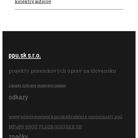
kolektív autorov
ppu.sk s.r.o.
projekty pozemkových úprav na slovensku
zásady ochrany osobných údajov
odkazy
www.juleny.eu
www.kpu.sk
združenie spoločností ppú
MPaRV SR
OÚ PLO
ZB GIS
ÚGKK SR
značky