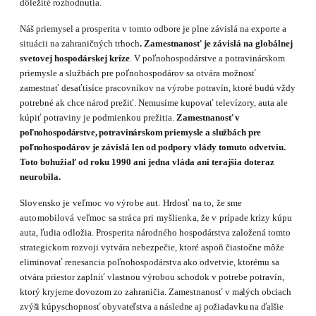
dôležité rozhodnutia.
Náš priemysel a prosperita v tomto odbore je plne závislá na exporte a
situácii na zahranič­ných trhoch
. Zamestnanosť je závislá na globálnej
svetovej hospodárskej kríze
. V poľno­hospodárstve a potravinárskom
priemysle a službách pre poľnohospodárov sa otvára možnosť
zamestnať desaťtisíce pracovníkov na výrobe potravín, ktoré budú vždy
potrebné ak chce národ prežiť. Nemusíme kupovať televízory, auta ale
kúpiť potraviny je podmienkou prežitia.
Zamestnanosť v
poľnohospodárstve, potravinárskom priemysle a službách pre
poľnohos­
podárov je závislá len od podpory vlády tomuto odvetviu.
Toto bohužiaľ od roku 1990 ani jedna vláda ani terajšia doteraz
neurobila.
Slovensko je veľmoc vo výrobe aut. Hrdosť na to, že sme
automobilová veľmoc sa stráca pri myšlienka, že v
prípade krízy kúpu
auta, ľudia odložia. Prosperita národného hospodárstva založená tomto
strategickom rozvoji vytvára nebezpečie, ktoré aspoň čiastočne môže
elimino­vať renesancia poľnohospodárstva ako odvetvie, ktorému sa
otvára priestor zaplniť vlastnou výrobou schodok v potrebe potravín,
ktorý kryjeme dovozom zo zahraničia. Zamestnanosť
v malých obciach
zvýši kúpyschopnosť obyvateľstva a následne aj požiadavku na ďalšie