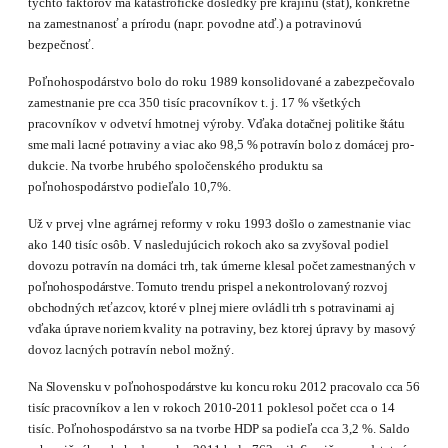
týchto faktorov ma katastrofické dôsledky pre krajinu (štát), konkrétne
na zamestnanosť a prírodu (napr. povodne atď.) a potravinovú
bezpečnosť.
Poľnohospodárstvo bolo do roku 1989 konsolidované a zabezpečovalo
zamestnanie pre cca 350 tisíc pracovníkov t. j. 17 % všetkých
pracovníkov v odvetví hmotnej výroby. Vďaka
dotačnej politike štátu
sme mali lacné potraviny a viac ako 98,5 % potravín bolo z domácej
pro­
dukcie. Na tvorbe hrubého spoločenského produktu sa
poľnohospodárstvo podieľalo 10,7%.
Už v prvej vlne agrárnej reformy v roku 1993 došlo o zamestnanie viac
ako 140 tisíc osôb. V nasledujúcich rokoch ako sa zvyšoval podiel
dovozu potravín na domáci trh, tak úmerne
klesal počet zamestnaných v
poľnohospodárstve. Tomuto trendu prispel a nekontrolovaný
roz­voj
obchodných reťazcov, ktoré v plnej miere ovládli trh s potravinami aj
vďaka úprave noriem
kvality na potraviny, bez ktorej úpravy by masový
dovoz lacných potravín nebol možný.
Na Slovensku v poľnohospodárstve ku koncu roku 2012 pracovalo cca 56
tisíc pracovníkov
a len v rokoch 2010-2011 poklesol počet cca o 14
tisíc. Poľnohospodárstvo sa na tvorbe HDP sa podieľa cca 3,2 %. Saldo