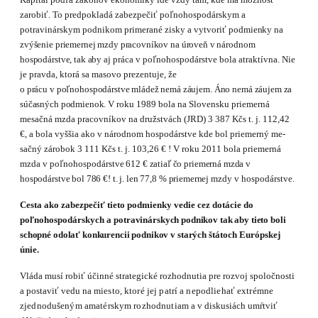
zarobiť. To predpokladá zabezpečiť poľnohospodárskym a
potravinárskym podnikom primerané zisky a vytvoriť pod­
mienky na
zvýšenie priemernej mzdy pracovníkov na úroveň v národnom
hospodárstve, tak aby
aj práca v poľnohospodárstve bola atraktívna. Nie
je pravda, ktorá sa masovo prezentuje, že
o
prácu
v
poľnohospodárstve
mládež
nemá
záujem.
Áno
nemá
záujem
za
súčasných
podmienok.
V roku 1989 bola na Slovensku priemerná
mesačná mzda pracovníkov na družstvách (JRD)
3
387 Kčs t. j. 112,42
€, a bola vyššia ako v národnom hospodárstve kde bol priemerný me­
sačný zárobok
3
111 Kčs t. j. 103,26 € ! V roku 2011 bola priemerná
mzda v poľnohospodár­
stve 612 € zatiaľ čo priemerná mzda v
hospodárstve bol 786 €! t. j. len 77,8 % priemernej mzdy
v hospodárstve.
Cesta ako zabezpečiť tieto podmienky vedie cez dotácie do
poľnohospodárskych a po­
travinárskych podnikov tak aby tieto boli
schopné odolať konkurencii podnikov v starých
štátoch Európskej
únie.
Vláda musí robiť účinné strategické rozhodnutia pre rozvoj spoločnosti
a postaviť vedu na
miesto, ktoré jej patrí a nepodliehať extrémne
zjednodušeným amatérskym rozhodnutiam a v
diskusiách umŕtviť