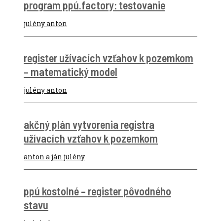
program ppú.factory: testovanie
julény anton
register užívacích vzťahov k pozemkom
– matematický model
julény anton
akčný plán vytvorenia registra
užívacích vzťahov k pozemkom
anton a ján julény
ppú kostolné – register pôvodného
stavu