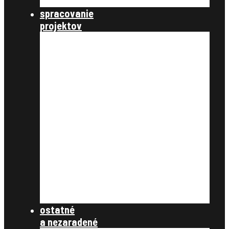
štátna správa
spracovanie
projektov
nastavenie a parametre
údaje katastra nehnuteľností
úvodné podklady
register pôvodného stavu
ťarchy a vecné bremená
vyrovnanie v peniazoch
register nového stavu
rozdeľovací plán
tlačové zostavy
register obnovenej evidencie
pozemkov
register právnych vzťahov
register užívacích vzťahov
súbory na stiahnutie
ostatné
a nezaradené