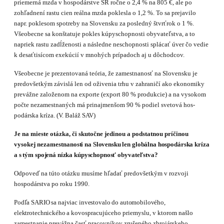
priemerná mzda v hospodárstve SR ročne o 2,4 % na 805 €, ale po
zohľadnení rastu cien reálna mzda poklesla o 1,2 %. To sa prejavilo
napr. poklesom spotreby na Slovensku za posledný štvrťrok o 1 %.
Všeobecne sa konštatuje pokles kúpyschopnosti obyvateľstva, a to
napriek rastu zadĺ­ženosti a následne neschopnosti splácať úver čo vedie
k desaťtisícom exekúcií v mnohých prípadoch aj u dôchodcov.
Všeobecne je prezentovaná teória, že zamestnanosť na Slovensku je
predovšetkým závislá len od oživenia trhu v zahraničí ako ekonomiky
prevážne založenom na exporte (export 80 % produkcie) a na vysokom
počte nezamestnaných má prinajmenšom 90 % podiel svetová hos­
podárska kríza. (V. Baláž SAV)
Je na mieste otázka, či skutočne jedinou a podstatnou príčinou
vysokej nezamestna­
nosti na Slovensku len globálna hospodárska kríza
a s tým spojená nízka kúpyschopnosť
obyvateľstva?
Odpoveď na túto otázku musíme hľadať predovšetkým v rozvoji
hospodárstva po roku 1990.
Podľa SARIO sa najviac investovalo do automobilového,
elektrotechnického a
kovospracu­júceho priemyslu, v ktorom našlo
zamestnanie prevážna časť pracovníkov zrušeného zbrojár­skeho