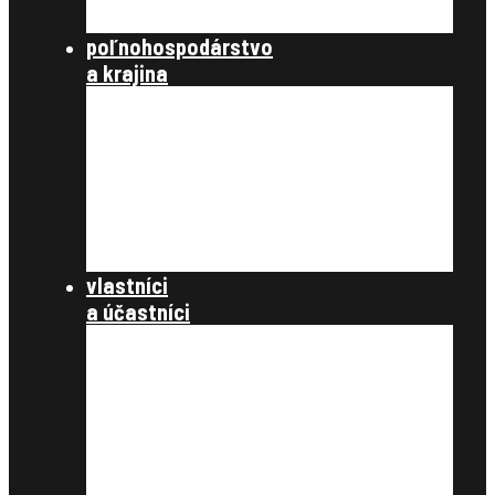
publikácie
poľnohospodárstvo
a krajina
poľnohospodárstvo a spoločnosť
poľnohospodárstvo
krajinotvorba a ochrana prírody
register užívacích vzťahov
register právnych vzťahov
konanie podľa §12a
dokumenty
vlastníci
a účastníci
často kladené otázky
register obnovenej evidencie
pozemkov
register právnych vzťahov
pozemkové úpravy
samospráva