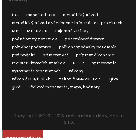
1B2
mapa hodnoty
metodický návod
metodický návod a všeobocné informácie o projektoch
MN
MPaRV SR
nájomné zmluvy
podnájomný pozemok
pozemkové úpravy
poľnohospodárstvo
poľnohospodásky pozemok
ppú.projekt
primeranosť
prípravné konanie
register užívacích vzťahov
ROEP
spracovanie
vyrovnanie v peniazoch
zákony
zákon č.330/1991 Zb.
zákon č.504/2003 Z.z.
§12a
§12d
účelové mapovanie, mapa, hodnoty
Copyright © 1991-2026 rndr. anton julény, ppu.sk
s.r.o.