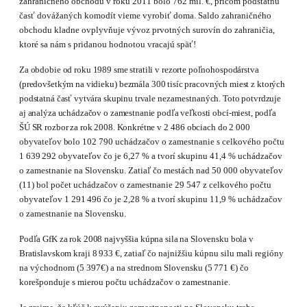
zahraničného obchodu v roku 2011 bolo 762 mil. €, pričom pod­statnú
časť dovážaných komodít vieme vyrobiť doma. Saldo zahraničného
obchodu kladne ovplyvňuje vývoz prvotných surovín do zahraničia,
ktoré sa nám s pridanou hodnotou vracajú späť!
Za
obdobie
od
roku
1989
sme
stratili
v
rezorte
poľnohospodárstva
(predovšetkým
na
vidieku
)
bezmála 300 tisíc pracovných miest z ktorých
podstatná časť vytvára skupinu trvale
nezamest­
naných. Toto potvrdzuje
aj analýza uchádzačov o zamestnanie podľa veľkosti obcí-miest, podľa
ŠÚ SR rozbor za rok 2008. Konkrétne v
2
486
obciach do
2
000
obyvateľov bolo
10
2
790 uchá­dzačov o zamestnanie s celkového počtu
1
63
9
292 obyvateľov čo je 6,27 % a tvorí skupinu 41,4 % uchádzačov
o zamestnanie na Slovensku. Zatiaľ čo mestách nad 5
0
000 obyvateľov
(11) bol počet uchádzačov o zamestnanie 2
9
547 z celkového počtu
obyvateľov
1
29
1
496 čo je 2,28 % a tvorí skupinu 11,9 % uchádzačov
o zamestnanie na Slovensku.
Podľa
GfK
za
rok
2008
najvyššia
kúpna
sila
na
Slovensku
bola
v
Bratislavskom
kraji
8
933 €, zatiaľ čo najnižšiu kúpnu silu mali regióny
na východnom (
5
397€) a na strednom Slovensku (
5
771 €) čo
korešponduje s mierou počtu uchádzačov o zamestnanie.