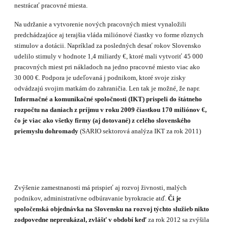
nestrácať pracovné miesta.
Na udržanie a vytvorenie nových pracovných miest vynaložili
predchádzajúce aj terajšia vláda miliónové čiastky vo forme rôznych
stimulov a dotácii. Napríklad za posledných desať rokov Slovensko
udelilo stimuly v hodnote 1,4 miliardy €, ktoré mali vytvoriť 4
5
000
pracov­ných miest pri nákladoch na jedno pracovné miesto viac ako
3
0
000 €. Podpora je udeľovaná j podnikom, ktoré svoje zisky
odvádzajú svojim matkám do zahraničia. Len tak je možné, že napr.
Informačné a komunikačné spoločnosti (IKT) prispeli do štátneho
rozpočtu na da­niach z príjmu v roku 2009 čiastkou 170 miliónov €,
čo je viac ako všetky firmy (aj doto­vané) z celého slovenského
priemyslu dohromady
(SARIO sektorová analýza IKT za rok 2011)
Zvýšenie zamestnanosti má prispieť aj rozvoj živnosti, malých
podnikov, administratívne odbúravanie byrokracie atď.
Či je
spoločenská objednávka na Slovensku na rozvoj týchto služieb nikto
zodpovedne nepreukázal, zvlášť v období keď
za rok 2012 sa zvýšila