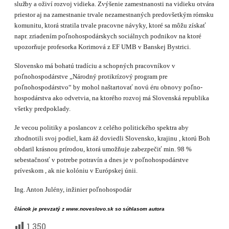
služby
a oživí rozvoj vidieka. Zvýšenie zamestnanosti na vidieku otvára
priestor aj na zamestnanie trvale nezamestnaných predovšetkým rómsku
komunitu, ktorá stratila trvale pracovne návyky, ktoré sa môžu získať
napr. zriadením poľnohospodárskych sociálnych podnikov na ktoré
upozorňuje profesorka Korimová z EF UMB v Banskej Bystrici.
Slovensko má bohatú tradíciu a schopných pracovníkov v
poľnohospodárstve „Národný protikrízový program pre
poľnohospodárstvo“ by mohol naštartovať novú éru obnovy poľno­
hospodárstva ako odvetvia, na ktorého rozvoj má Slovenská republika
všetky predpoklady.
Je vecou politiky a poslancov z celého politického spektra aby
zhodnotili svoj podiel, kam áž doviedli Slovensko, krajinu , ktorú Boh
obdaril krásnou prírodou, ktorá umožňuje zabezpečiť min. 98 %
sebestačnosť v potrebe potravín a dnes je v poľnohospodárstve
príveskom , ak nie kolóniu v Európskej únii.
Ing. Anton Julény, inžinier poľnohospodár
článok je prevzatý z www.noveslovo.sk so súhlasom autora
1 350