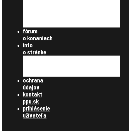
ostatné
nezaradené
archív článkov
súbory na stiahnutie
fórum
o konaniach
info
o stránke
všetky články
zásady ochrany osobných údajov
kontakt
ochrana
údajov
kontakt
ppu.sk
prihlásenie
užívateľa