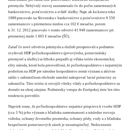
priemyslu. Nebývalý rozvoj zaznamenalo čo do počtu zamestnaných
bankovníctvo,
poisťovníctvo a zvlášť služby. Napr. ak ku koncu roka
1989 pracovalo na Slovensku v
bankov­níctve a poisťovníctve
9
559
zamestnancov s priemernou mzdou cca 102 € mesačne, potom
k 31. 12. 2012 pracovalo v tomto odvetví 4
1
949 zamestnancov pri
priemernej mzde
1
605 € mesačne (ŠÚ).
Zatiaľ čo nové odvetvia priemyslu a služieb prosperovali a podstatne
zvyšovali HDP
poľno­hospodárstvo (prvovýroba, potravinársky
priemysel a služby) sa hlboko prepadli aj vďaka teórie ekonomickej
elity národa, ktorá bola presvedčená, že poľnohospodárstvo s nepatrným
podielom na HDP pre národne hospodárstvo nemá význam a aktívne
saldo v zahraničnom obchode umožní nakupovať lacné potraviny zo
zahraničia. Túto teóriu si osvojili všetky vlády a poľnohospodárstvo sa
dostalo na okraj záujmu. Podmienky vstupu do Európskej únie len túto
tendenciu potvrdilo.
Napriek tomu, že poľnohospodárstvo nepatrne prispieva k tvorbe HDP
(cca 3 %) jeho
význam z hľadiska zamestnanosti a následne rozvoja
vidieka, ochrany životného prostredia, ochrany pôdy, vody a z hľadiska
bezpečnosti potravinových zásob je nezastupiteľný. Nedoce­nenie