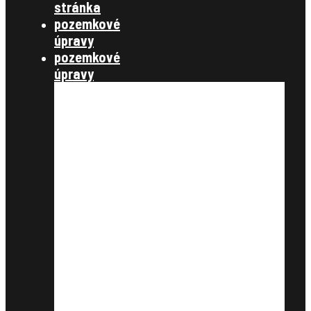
stránka
pozemkové
úpravy
pozemkové
úpravy
§ 7,8 konanie o začatí
pozemkových úprav
§ 9,10 úvodné podklady
§11, vyrovnanie
§12, projekt pozemkových úprav
§13 schválenie rozdeľovacieho
plánu
§14 vykonanie projektu
združenie účastníkov
zverejnenie
schválenie
štátna správa
zákony, metodické návody a
štandardy, metodické listy