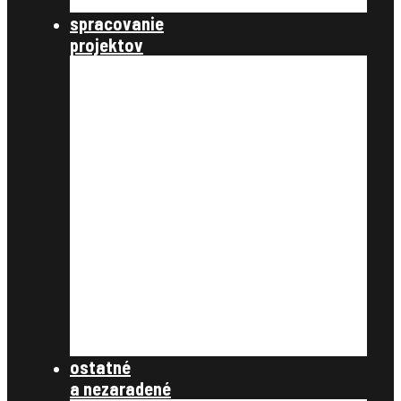
štátna správa
spracovanie
projektov
nastavenie a parametre
údaje katastra nehnuteľností
úvodné podklady
register pôvodného stavu
ťarchy a vecné bremená
vyrovnanie v peniazoch
register nového stavu
rozdeľovací plán
tlačové zostavy
register obnovenej evidencie
pozemkov
register právnych vzťahov
register užívacích vzťahov
súbory na stiahnutie
ostatné
a nezaradené