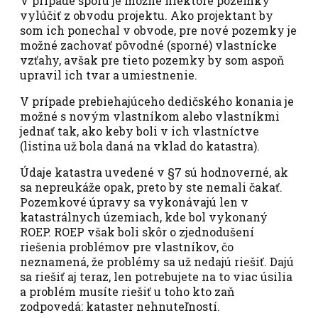
V prípade sporu je možné niektoré pozemky
vylúčiť z obvodu projektu. Ako projektant by
som ich ponechal v obvode, pre nové pozemky je
možné zachovať pôvodné (sporné) vlastnícke
vzťahy, avšak pre tieto pozemky by som aspoň
upravil ich tvar a umiestnenie.
V prípade prebiehajúceho dedičského konania je
možné s novým vlastníkom alebo vlastníkmi
jednať tak, ako keby boli v ich vlastníctve
(listina už bola daná na vklad do katastra).
Údaje katastra uvedené v §7 sú hodnoverné, ak
sa nepreukáže opak, preto by ste nemali čakať.
Pozemkové úpravy sa vykonávajú len v
katastrálnych územiach, kde bol vykonaný
ROEP. ROEP však boli skôr o zjednodušení
riešenia problémov pre vlastníkov, čo
neznamená, že problémy sa už nedajú riešiť. Dajú
sa riešiť aj teraz, len potrebujete na to viac úsilia
a problém musíte riešiť u toho kto zaň
zodpovedá: kataster nehnuteľností.