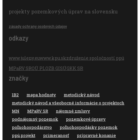
projekty pozemkových úprav na slovensku
zásady ochrany osobných údajov
odkazy
www.juleny.eu
www.kpu.sk
združenie spoločností ppú
MPaRV SR
OÚ PLO
ZB GIS
ÚGKK SR
značky
1B2
mapa hodnoty
metodický návod
metodický návod a všeobocné informácie o projektoch
MN
MPaRV SR
nájomné zmluvy
podnájomný pozemok
pozemkové úpravy
poľnohospodárstvo
poľnohospodásky pozemok
ppú.projekt
primeranosť
prípravné konanie