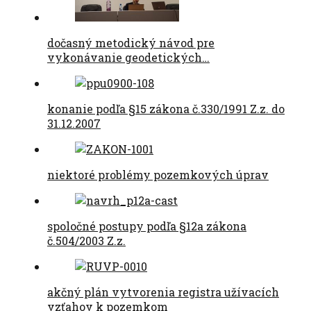
dočasný metodický návod pre
vykonávanie geodetických…
konanie podľa §15 zákona č.330/1991 Z.z. do
31.12.2007
niektoré problémy pozemkových úprav
spoločné postupy podľa §12a zákona
č.504/2003 Z.z.
akčný plán vytvorenia registra užívacích
vzťahov k pozemkom