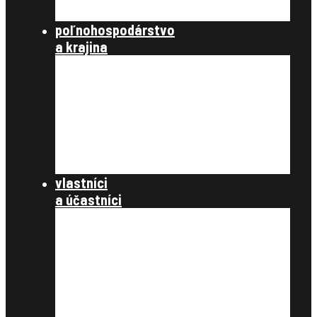
publikácie
poľnohospodárstvo
a krajina
poľnohospodárstvo a spoločnosť
poľnohospodárstvo
krajinotvorba a ochrana prírody
register užívacích vzťahov
register právnych vzťahov
konanie podľa §12a
dokumenty
vlastníci
a účastníci
často kladené otázky
register obnovenej evidencie
pozemkov
register právnych vzťahov
pozemkové úpravy
samospráva