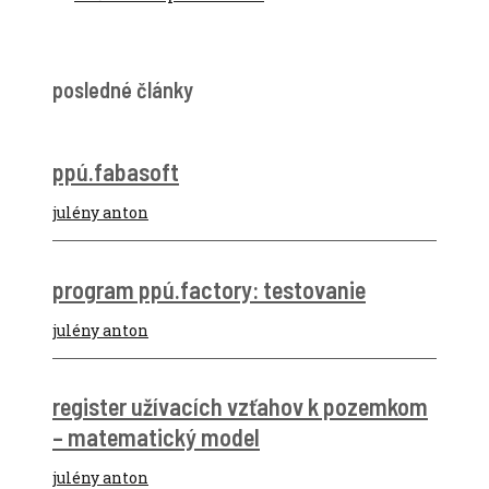
posledné články
ppú.fabasoft
julény anton
program ppú.factory: testovanie
julény anton
register užívacích vzťahov k pozemkom
– matematický model
julény anton