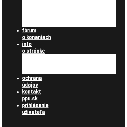
ostatné
nezaradené
archív článkov
súbory na stiahnutie
fórum
o konaniach
info
o stránke
všetky články
zásady ochrany osobných údajov
kontakt
ochrana
údajov
kontakt
ppu.sk
prihlásenie
užívateľa