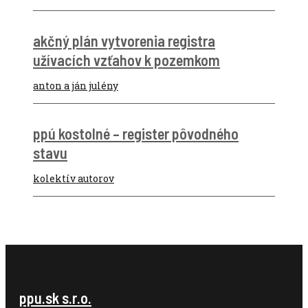
akčný plán vytvorenia registra
užívacích vzťahov k pozemkom
anton a ján julény
ppú kostolné – register pôvodného
stavu
kolektív autorov
ppu.sk s.r.o.