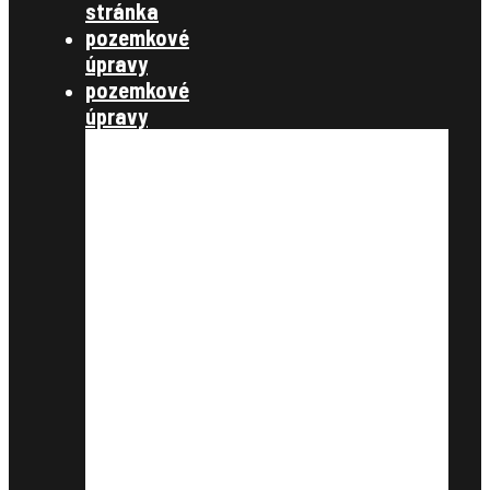
stránka
pozemkové
úpravy
pozemkové
úpravy
§ 7,8 konanie o začatí
pozemkových úprav
§ 9,10 úvodné podklady
§11, vyrovnanie
§12, projekt pozemkových úprav
§13 schválenie rozdeľovacieho
plánu
§14 vykonanie projektu
združenie účastníkov
zverejnenie
schválenie
štátna správa
zákony, metodické návody a
štandardy, metodické listy