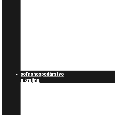
§ 9,10 úvodné podklady
§11, vyrovnanie
§12, projekt pozemkových úprav
§13 schválenie rozdeľovacieho plánu
§14 vykonanie projektu
združenie účastníkov
zverejnenie
schválenie
štátna správa
zákony, metodické návody a štandardy,
publikácie
poľnohospodárstvo
a krajina
poľnohospodárstvo a spoločnosť
poľnohospodárstvo
krajinotvorba a ochrana prírody
register užívacích vzťahov
register právnych vzťahov