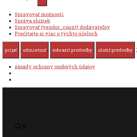
Spravovať možnosti
Správa služieb
Spravovať {vendor_count} dodávateľov
Prečítajte si viac o týchto účeloch
prijať
odmietnuť
zobraziť predvoľby
uložiť predvoľby
zásady ochrany osobných údajov
Preskočiť
na
obsah