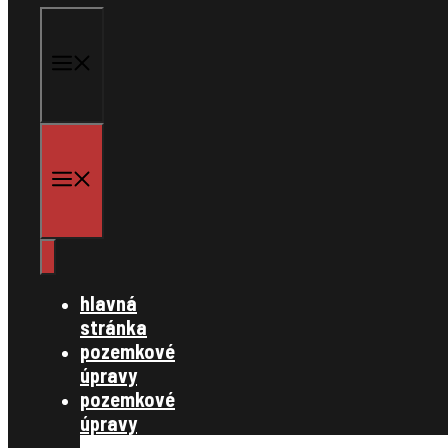
menu
menu
hlavná
stránka
pozemkové
úpravy
pozemkové
úpravy
§ 7,8 konanie o začatí pozemkových úp