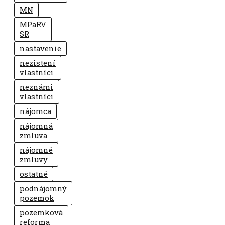
MN
MPaRV
SR
nastavenie
nezistení
vlastníci
neznámi
vlastníci
nájomca
nájomná
zmluva
nájomné
zmluvy
ostatné
podnájomný
pozemok
pozemková
reforma