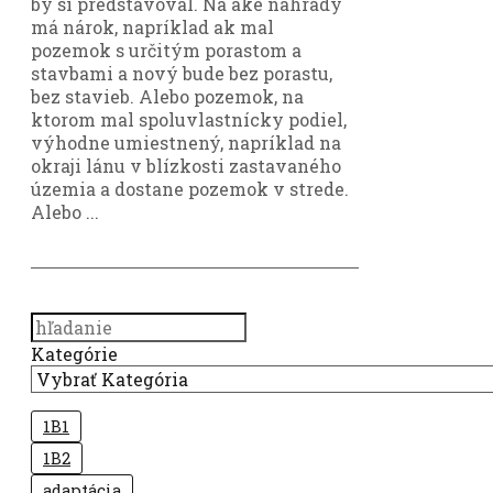
by si predstavoval. Na aké náhrady
má nárok, napríklad ak mal
pozemok s určitým porastom a
stavbami a nový bude bez porastu,
bez stavieb. Alebo pozemok, na
ktorom mal spoluvlastnícky podiel,
výhodne umiestnený, napríklad na
okraji lánu v blízkosti zastavaného
územia a dostane pozemok v strede.
Alebo ...
Search
Kategórie
1B1
1B2
adaptácia