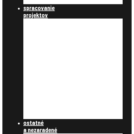
štátna správa
spracovanie
projektov
nastavenie a parametre
údaje katastra nehnuteľností
úvodné podklady
register pôvodného stavu
ťarchy a vecné bremená
vyrovnanie v peniazoch
register nového stavu
rozdeľovací plán
tlačové zostavy
register obnovenej evidencie
pozemkov
register právnych vzťahov
register užívacích vzťahov
súbory na stiahnutie
ostatné
a nezaradené