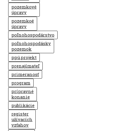
pozemkové
úpravy
pozemkoé
úpravy
poľnohospodárstvo
poľnohospodásky
pozemok
ppú.projekt
prenajímateľ
primeranosť
program
prípravné
konanie
publikácie
register
užívacích
vzťahov