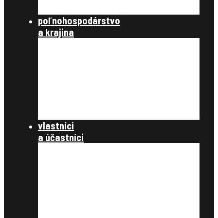
publikácie
poľnohospodárstvo
a krajina
poľnohospodárstvo a spoločnosť
poľnohospodárstvo
krajinotvorba a ochrana prírody
register užívacích vzťahov
register právnych vzťahov
konanie podľa §12a
dokumenty
vlastníci
a účastníci
často kladené otázky
register obnovenej evidencie
pozemkov
register právnych vzťahov
pozemkové úpravy
samospráva