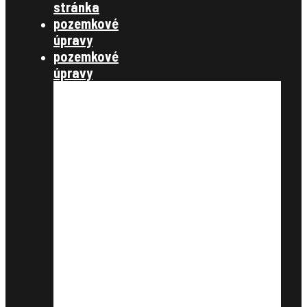
stránka
pozemkové
úpravy
pozemkové
úpravy
§ 7,8 konanie o začatí
pozemkových úprav
§ 9,10 úvodné podklady
§11, vyrovnanie
§12, projekt pozemkových úprav
§13 schválenie rozdeľovacieho
plánu
§14 vykonanie projektu
združenie účastníkov
zverejnenie
schválenie
štátna správa
zákony, metodické návody a
štandardy, metodické listy