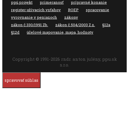
ppú.projekt
primeranosť
prípravné konanie
register užívacích vzťahov
ROEP
spracovanie
vyrovnanie v peniazoch
zákony
zákon č.330/1991 Zb.
zákon č.504/2003 Z.z.
§12a
§12d
účelové mapovanie, mapa, hodnoty
Copyright © 1991-2026 rndr. anton julény, ppu.sk
s.r.o.
spravovať súhlas