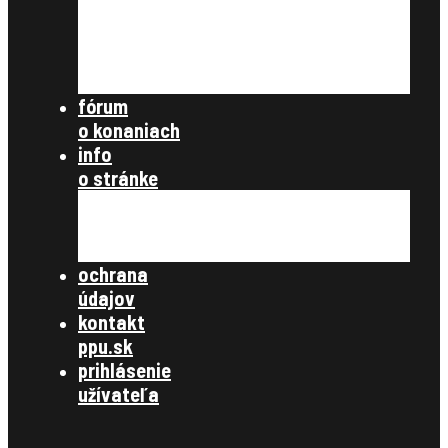
ostatné
nezaradené
archív článkov
súbory na stiahnutie
fórum
o konaniach
info
o stránke
všetky články
zásady ochrany osobných údajov
kontakt
ochrana
údajov
kontakt
ppu.sk
prihlásenie
užívateľa