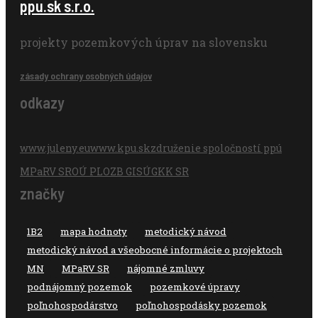
ppu.sk s.r.o.
projekty pozemkových úprav na slovensku
zásady ochrany osobných údajov
odkazy
www.juleny.eu
www.kpu.sk
združenie spoločností ppú
MPaRV SR
OÚ PLO
ZB GIS
ÚGKK SR
značky
1B2
mapa hodnoty
metodický návod
metodický návod a všeobocné informácie o projektoch
MN
MPaRV SR
nájomné zmluvy
podnájomný pozemok
pozemkové úpravy
poľnohospodárstvo
poľnohospodásky pozemok