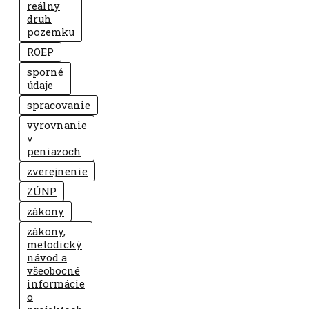
reálny
druh
pozemku
ROEP
sporné
údaje
spracovanie
vyrovnanie
v
peniazoch
zverejnenie
ZÚNP
zákony
zákony,
metodický
návod a
všeobocné
informácie
o